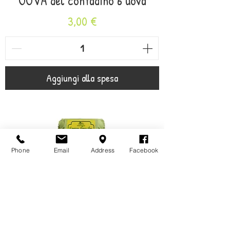
UOVA del contadino 6 uova
Prezzo
3,00 €
Aggiungi alla spesa
Phone
Email
Address
Facebook
Uova fresche Bio 6 uova
Prezzo
3,00 €