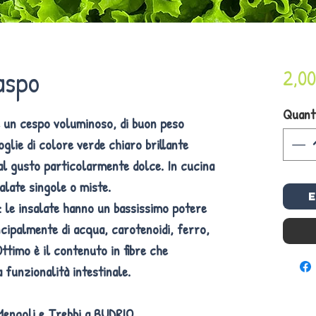
aspo
2,00
Quant
e un cespo voluminoso, di buon peso
oglie di colore verde chiaro brillante
al gusto particolarmente dolce. In cucina
alate singole o miste.
:
le insalate hanno un bassissimo potere
ncipalmente di acqua, carotenoidi, ferro,
ttimo è il contenuto in fibre che
 funzionalità intestinale.
Mengoli e Trebbi a BUDRIO