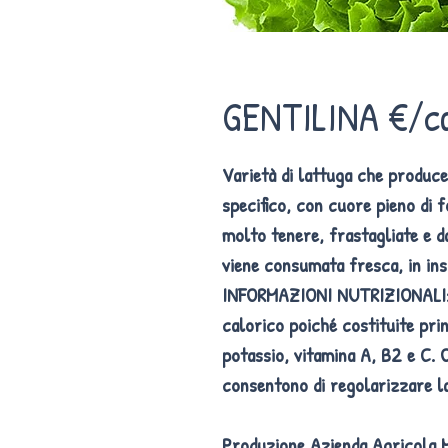
GENTILINA €/c
Varietà di lattuga che produc
specifico, con cuore pieno di f
molto tenere, frastagliate e d
viene consumata fresca, in ins
INFORMAZIONI NUTRIZIONALI
calorico poiché costituite pri
potassio, vitamina A, B2 e C. O
consentono di regolarizzare la
Produzione Azienda Agricola 