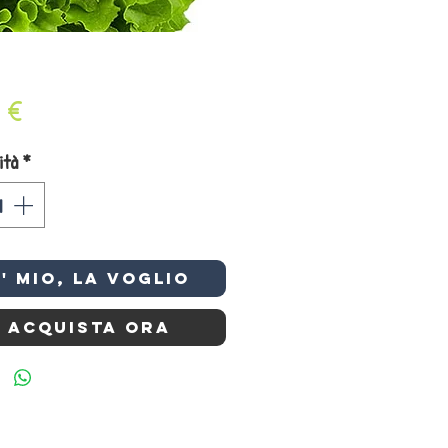
Prezzo
 €
ità
*
e' mio, la VOGLIO
Acquista ora