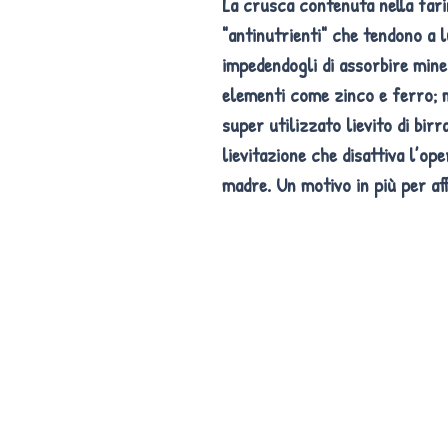
La crusca contenuta ne
lla far
"antinutrienti" che tendono a 
impedendogli di assorbire min
elementi come zinco e ferro; m
super utilizzato lievito di birr
lievitazione che disattiva l’ope
madre. Un motivo in più per aff
La