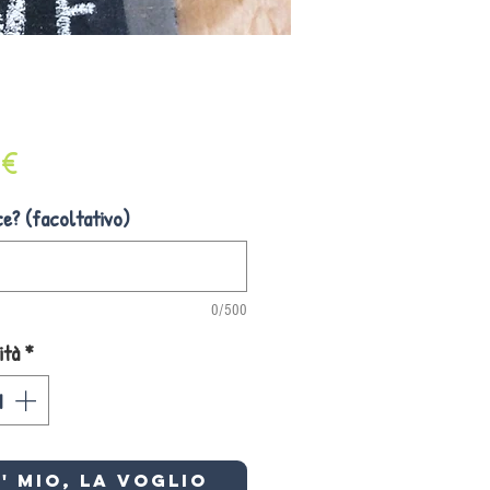
Prezzo
 €
ce? (facoltativo)
0/500
ità
*
e' mio, la VOGLIO