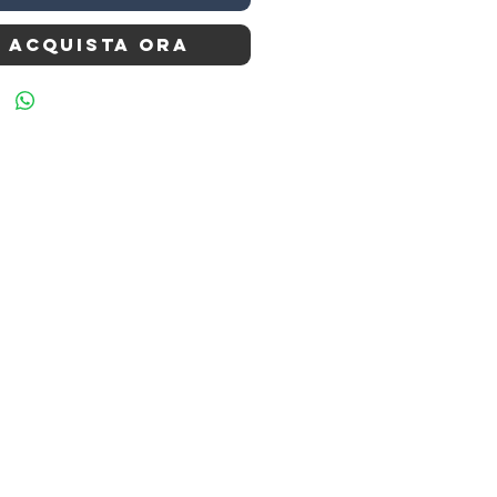
Acquista ora
a
86Z