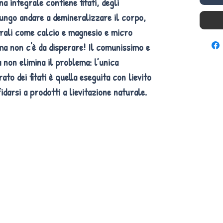
ina integrale contiene fitati, degli
lungo andare a demineralizzare il corpo,
erali come calcio e magnesio e micro
a non c'è da disperare! Il comunissimo e
a non elimina il problema: l’unica
rato dei fitati è quella eseguita con lievito
idarsi a prodotti a lievitazione naturale.
Made in bologna km zero
è un progetto N-IDEA di Gendusa Fabio
La BOTTEGA CONTADINA è in Via Mario Bastia 27/C - 40123 Bologn
 partita iva è 03345591204 e il mio codice fiscale è GNDFBA77R11C2
Se volete chiaccherare con me +39 336 55 95 68