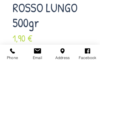
ROSSO LUNGO
500gr
Prezzo
1,90 €
Quantità
*
Phone
Email
Address
Facebook
e' mio, la VOGLIO
Acquista ora