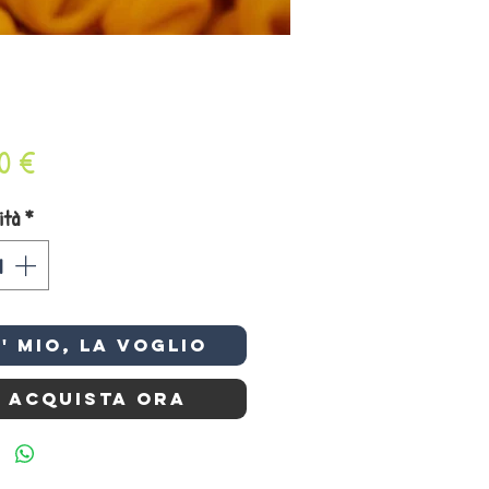
Prezzo
0 €
ità
*
e' mio, la VOGLIO
Acquista ora