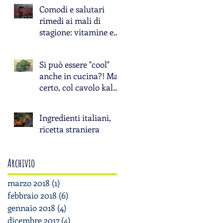
Comodi e salutari
rimedi ai mali di
stagione: vitamine e
genuinità a Km Zero
Si può essere "cool"
anche in cucina?! Ma
certo, col cavolo kale
si può!
Ingredienti italiani,
ricetta straniera
Archivio
marzo 2018
(1)
1 post
febbraio 2018
(6)
6 post
gennaio 2018
(4)
4 post
dicembre 2017
(4)
4 post