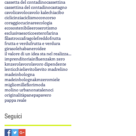
cassetta del contadino
cassettina
cassettina del contadino
castagno
cavoli
cavolo
cavolo kale
chia
cibo
ciclicinzia
ciclismo
concorso
coraggio
cucinare
ecologia
ecosostenibile
eros
erotismo
esclusiva
esotico
estero
farina
filastrocca
fragole
freddo
frutta
frutta e verdu
frutta e verdura
girasole
habanero
idee
il valore di un idea sta nel realizzarla
imprenditoria
influenza
km zero
kmzero
lavoro
lavoro dipendente
lenticchie
lievito
lievito madre
lino
madeinbologna
madeinbolognakmzero
miele
miglio
millefiori
moda
molino urbano
natale
noci
originalità
pane
papavero
pappa reale
Seguici