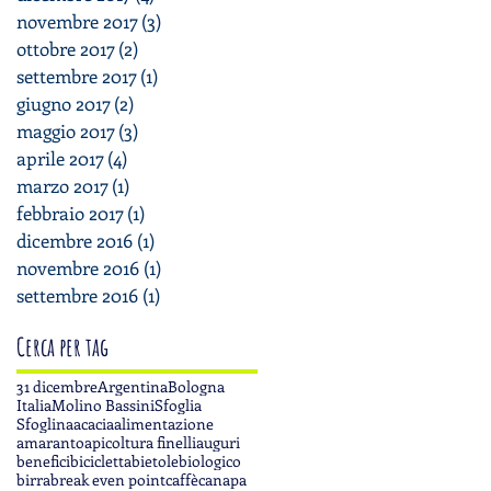
novembre 2017
(3)
3 post
ottobre 2017
(2)
2 post
settembre 2017
(1)
1 post
giugno 2017
(2)
2 post
maggio 2017
(3)
3 post
aprile 2017
(4)
4 post
marzo 2017
(1)
1 post
febbraio 2017
(1)
1 post
dicembre 2016
(1)
1 post
novembre 2016
(1)
1 post
settembre 2016
(1)
1 post
Cerca per tag
31 dicembre
Argentina
Bologna
Italia
Molino Bassini
Sfoglia
Sfoglina
acacia
alimentazione
amaranto
apicoltura finelli
auguri
benefici
bicicletta
bietole
biologico
birra
break even point
caffè
canapa