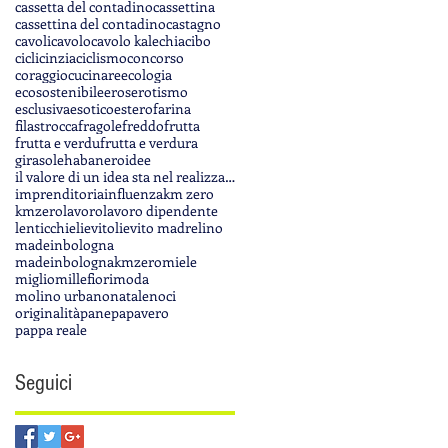
lo
cassetta del contadino
cassettina
cassettina del contadino
castagno
cavoli
cavolo
cavolo kale
chia
cibo
ciclicinzia
ciclismo
concorso
coraggio
cucinare
ecologia
ecosostenibile
eros
erotismo
esclusiva
esotico
estero
farina
filastrocca
fragole
freddo
frutta
frutta e verdu
frutta e verdura
girasole
habanero
idee
il valore di un idea sta nel realizzarla
imprenditoria
influenza
km zero
kmzero
lavoro
lavoro dipendente
lenticchie
lievito
lievito madre
lino
madeinbologna
madeinbolognakmzero
miele
miglio
millefiori
moda
molino urbano
natale
noci
originalità
pane
papavero
pappa reale
Seguici