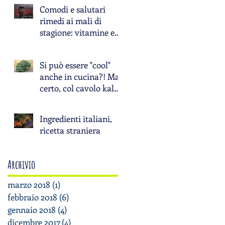
Comodi e salutari
rimedi ai mali di
stagione: vitamine e
genuinità a Km Zero
Si può essere "cool"
anche in cucina?! Ma
certo, col cavolo kale
si può!
Ingredienti italiani,
ricetta straniera
Archivio
e
marzo 2018
(1)
1 post
febbraio 2018
(6)
6 post
gennaio 2018
(4)
4 post
dicembre 2017
(4)
4 post