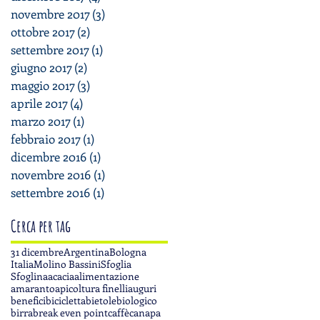
novembre 2017
(3)
3 post
ottobre 2017
(2)
2 post
settembre 2017
(1)
1 post
giugno 2017
(2)
2 post
maggio 2017
(3)
3 post
aprile 2017
(4)
4 post
marzo 2017
(1)
1 post
febbraio 2017
(1)
1 post
dicembre 2016
(1)
1 post
novembre 2016
(1)
1 post
settembre 2016
(1)
1 post
Cerca per tag
31 dicembre
Argentina
Bologna
Italia
Molino Bassini
Sfoglia
Sfoglina
acacia
alimentazione
amaranto
apicoltura finelli
auguri
benefici
bicicletta
bietole
biologico
birra
break even point
caffè
canapa