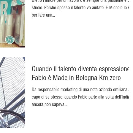
Dietro l’amore per un lavoro c’è sempre una passione e del
studio. Perché spesso il talento va aiutato. E Michele lo sa,
per fare una...
Quando il talento diventa espressione:
Fabio è Made in Bologna Km zero
Da responsabile marketing di una nota azienda emiliana a
capo di se stesso: quando Fabio parte alla volta dell’India
ancora non sapeva...