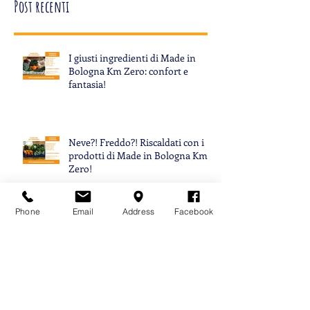
Post in evidenza
Post recenti
I giusti ingredienti di Made in
Bologna Km Zero: confort e
fantasia!
Neve?! Freddo?! Riscaldati con i
prodotti di Made in Bologna Km
Phone
Email
Address
Facebook
Zero!
Proteine a domicilio!!